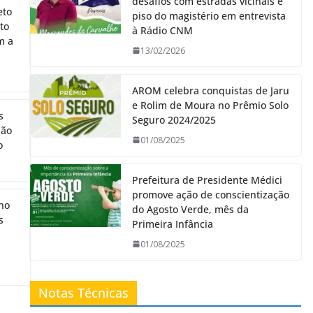
desafios com estradas vicinais e
eto
piso do magistério em entrevista
to
à Rádio CNM
m a
13/02/2026
AROM celebra conquistas de Jaru
e Rolim de Moura no Prêmio Solo
s
Seguro 2024/2025
xão
01/08/2025
o
Prefeitura de Presidente Médici
promove ação de conscientização
lho
do Agosto Verde, mês da
s
Primeira Infância
01/08/2025
Notas Técnicas