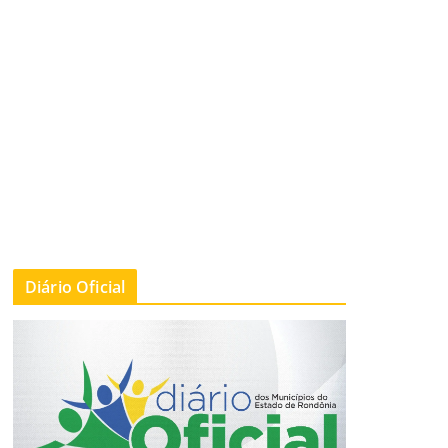
a
Faltam poucos dias! Confira os de
cursos do Conexão CNM Qualifica
05/08/2026
Imprensa - Daniel Gomes
Diário Oficial