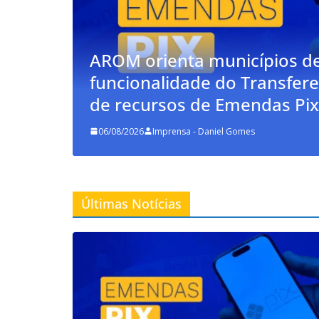
de Rondônia sobre nova
Governo fe
ereGov para devolução
parcelame
ix
União
05/08/2026
Impre
Últimas Notícias