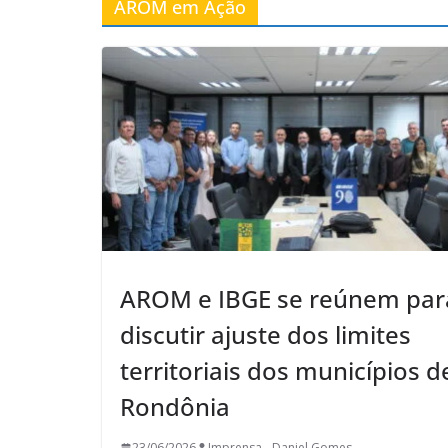
AROM em Ação
AROM e IBGE se reúnem par
discutir ajuste dos limites
territoriais dos municípios d
Rondônia
23/06/2026
Imprensa - Daniel Gomes