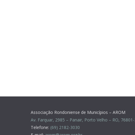
Associação Rondoniense de Municípios – AROM
Av. Farquar, 2985 – Panair, Porto Velho – RO, 76801
Telefone:
(69) 2182-3030
E-mail:
arom@arom.org.br