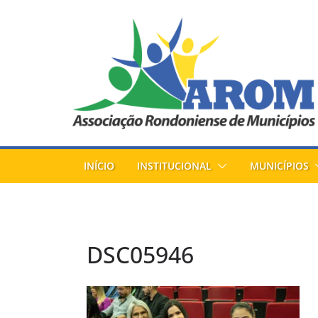
Pular
para
o
conteúdo
INÍCIO
INSTITUCIONAL
MUNICÍPIOS
DSC05946