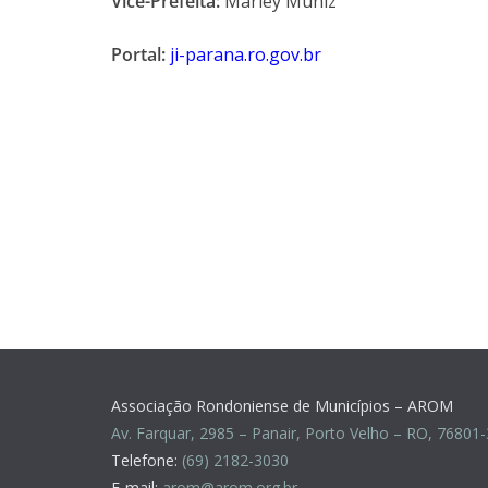
Vice-Prefeita:
Marley Muniz
Portal:
ji-parana.ro.gov.br
Associação Rondoniense de Municípios – AROM
Av. Farquar, 2985 – Panair, Porto Velho – RO, 76801
Telefone:
(69) 2182-3030
E-mail:
arom@arom.org.br