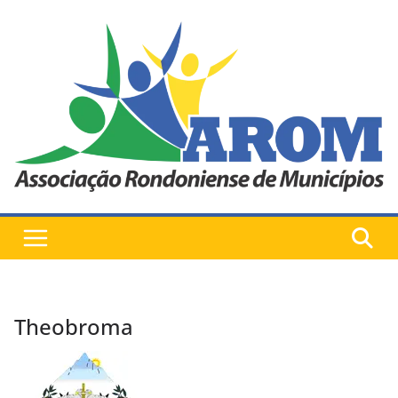
Pular
para
o
conteúdo
Theobroma