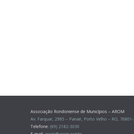
Associação Rondoniense de Municípios – AROM
Av. Farquar, 2985 – Panair, Porto Velho – RO, 76801
Telefone:
(69) 2182-3030
E-mail:
arom@arom.org.br