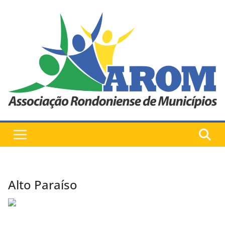
Pular
para
o
conteúdo
Alto Paraíso