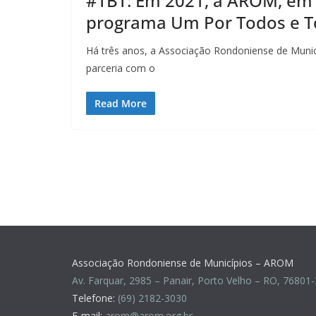
#TBT: Em 2021, a AROM, em 
programa Um Por Todos e T
Há três anos, a Associação Rondoniense de Munic
parceria com o
Read More
Associação Rondoniense de Municípios – AROM
Av. Farquar, 2985 – Panair, Porto Velho – RO, 76801
Telefone:
(69) 2182-3030
E-mail:
arom@arom.org.br