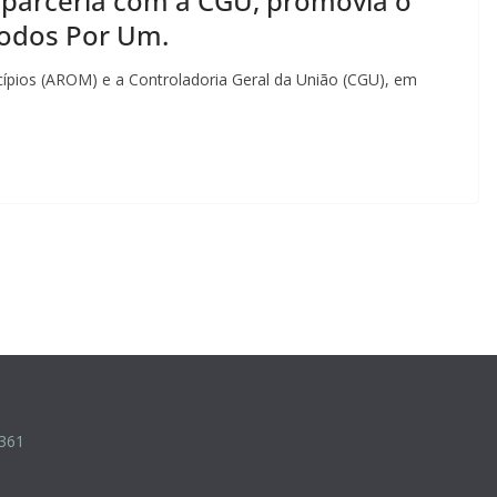
parceria com a CGU, promovia o
odos Por Um.
ípios (AROM) e a Controladoria Geral da União (CGU), em
-361