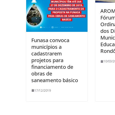
AROM 
Fórum
Ordin
dos D
Munic
Funasa convoca
Educa
municípios a
Rondô
cadastrarem
projetos para
10/03/2
financiamento de
obras de
saneamento básico
17/12/2019