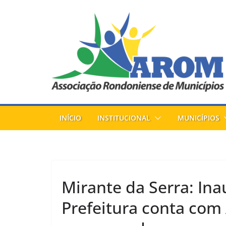
Pular
para
o
conteúdo
INÍCIO
INSTITUCIONAL
MUNICÍPIOS
Mirante da Serra: In
Prefeitura conta co