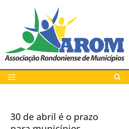
Pular
para
o
conteúdo
30 de abril é o prazo
para municípios