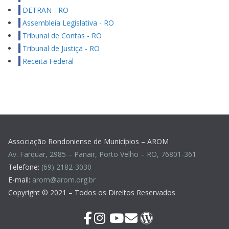
DETRAN - RO
Assembleia Legislativa - RO
Tribunal de Contas - RO
Tribunal de Justiça - RO
Receita Federal
Associação Rondoniense de Municípios – AROM
Av. Farquar, 2985 – Panair, Porto Velho – RO, 76801-361
Telefone:
(69) 2182-3030
E-mail:
arom@arom.org.br
Copyright © 2021 – Todos os Direitos Reservados