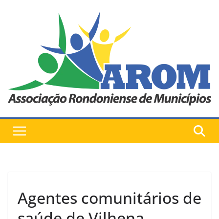
Pular
para
o
conteúdo
Agentes comunitários de
saúde de Vilhena