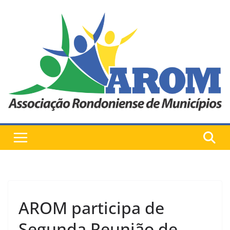
Pular
para
o
conteúdo
AROM participa de
Segunda Reunião de