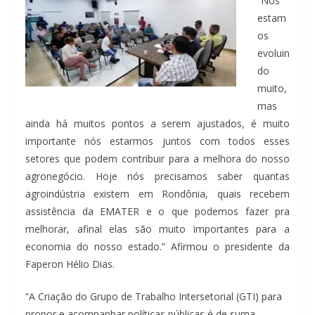
“Nós
estam
os
evoluin
do
muito,
mas
ainda há muitos pontos a serem ajustados, é muito
importante nós estarmos juntos com todos esses
setores que podem contribuir para a melhora do nosso
agronegócio. Hoje nós precisamos saber quantas
agroindústria existem em Rondônia, quais recebem
assistência da EMATER e o que podemos fazer pra
melhorar, afinal elas são muito importantes para a
economia do nosso estado.” Afirmou o presidente da
Faperon Hélio Dias.
“A Criação do Grupo de Trabalho Intersetorial (GTI) para
propor e acompanhar políticas públicas é de suma