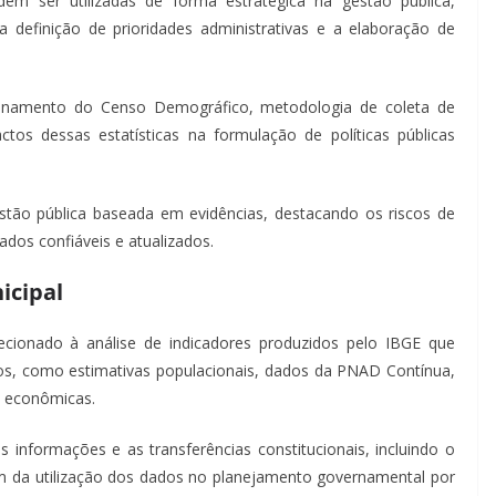
odem ser utilizadas de forma estratégica na gestão pública,
a definição de prioridades administrativas e a elaboração de
ionamento do Censo Demográfico, metodologia de coleta de
os dessas estatísticas na formulação de políticas públicas
tão pública baseada em evidências, destacando os riscos de
dos confiáveis e atualizados.
icipal
ecionado à análise de indicadores produzidos pelo IBGE que
ios, como estimativas populacionais, dados da PNAD Contínua,
s econômicas.
 informações e as transferências constitucionais, incluindo o
ém da utilização dos dados no planejamento governamental por