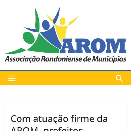
Pular
para
o
conteúdo
Com atuação firme da
AROM, prefeitos