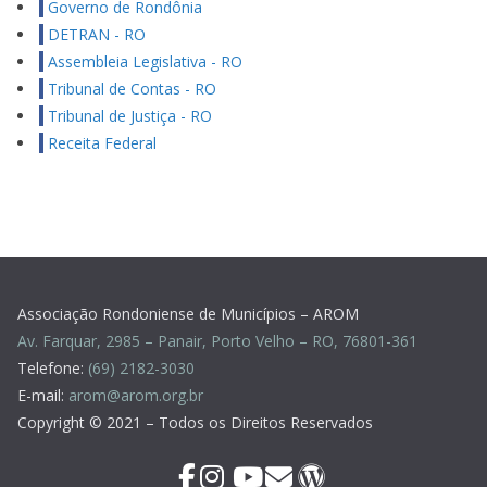
Governo de Rondônia
DETRAN - RO
Assembleia Legislativa - RO
Tribunal de Contas - RO
Tribunal de Justiça - RO
Receita Federal
Associação Rondoniense de Municípios – AROM
Av. Farquar, 2985 – Panair, Porto Velho – RO, 76801-361
Telefone:
(69) 2182-3030
E-mail:
arom@arom.org.br
Copyright © 2021 – Todos os Direitos Reservados