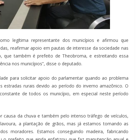
mo legítima representante dos municípios e afirmou que
ndas, reafirmar apoio em pautas de interesse da sociedade nas
o, que também é prefeito de Theobroma, e estreitando essa
ência nos municípios”, disse o deputado.
dade para solicitar apoio do parlamentar quando ao problema
as estradas rurais devido ao período do inverno amazônico. O
constante de todos os município, em especial neste período
or causa da chuva e também pelo intenso tráfego de veículos,
lavoura, a plantação de grãos, mas já estamos tomando as
a dos moradores. Estamos conseguindo madeira, fabricando
 o prefeito que ainda enfatizou que faz manutenção anual e