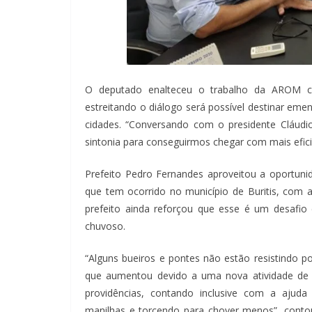
O deputado enalteceu o trabalho da AROM co
estreitando o diálogo será possível destinar eme
cidades. “Conversando com o presidente Cláudi
sintonia para conseguirmos chegar com mais efici
Prefeito Pedro Fernandes aproveitou a oportuni
que tem ocorrido no município de Buritis, com 
prefeito ainda reforçou que esse é um desafio 
chuvoso.
“Alguns bueiros e pontes não estão resistindo p
que aumentou devido a uma nova atividade de 
providências, contando inclusive com a ajud
manilhas e torcendo para chover menos”, contou