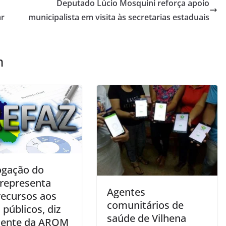
Deputado Lúcio Mosquini reforça apoio
ar
municipalista em visita às secretarias estaduais
m
ogação do
 representa
Agentes
recursos aos
comunitários de
 públicos, diz
saúde de Vilhena
dente da AROM