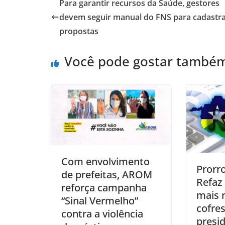
Para garantir recursos da Saúde, gestores
devem seguir manual do FNS para cadastr
propostas
Você pode gostar també
Com envolvimento
Prorr
de prefeitas, AROM
Refaz
reforça campanha
mais 
“Sinal Vermelho”
cofres
contra a violência
presi