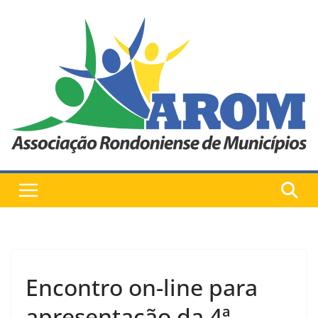
Pular
para
o
conteúdo
Encontro on-line para
apresentação da 4ª