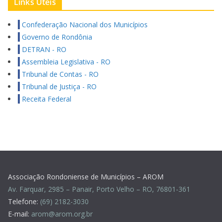
Links Úteis
Confederação Nacional dos Municípios
Governo de Rondônia
DETRAN - RO
Assembleia Legislativa - RO
Tribunal de Contas - RO
Tribunal de Justiça - RO
Receita Federal
Associação Rondoniense de Municípios – AROM
Av. Farquar, 2985 – Panair, Porto Velho – RO, 76801-361
Telefone:
(69) 2182-3030
E-mail:
arom@arom.org.br