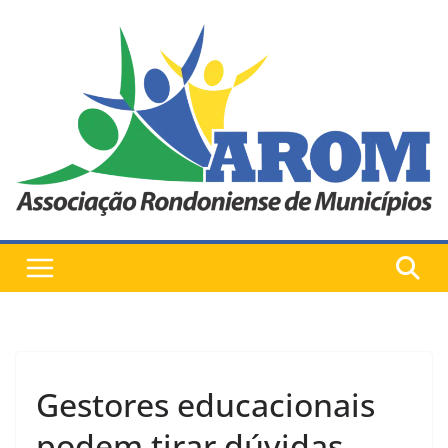
Pular
para
o
conteúdo
Gestores educacionais
podem tirar dúvidas