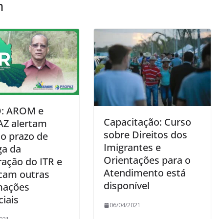
m
: AROM e
Capacitação: Curso
Z alertam
sobre Direitos dos
 o prazo de
Imigrantes e
ga da
Orientações para o
ração do ITR e
Atendimento está
cam outras
disponível
mações
iais
06/04/2021