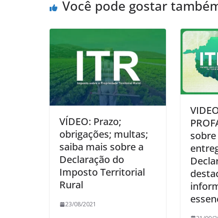
Você pode gostar també
VIDEO
VÍDEO: Prazo;
PROFA
obrigações; multas;
sobre
saiba mais sobre a
entre
Declaração do
Decla
Imposto Territorial
desta
Rural
infor
essenc
23/08/2021