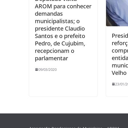
AROM para conhecer
demandas
municipalistas; o
presidente Claudio
Presi
Santos e o prefeito
refor
Pedro, de Cujubim,
compr
recepcionam o
entid
parlamentar
munic
09/03/2020
Velho
23/01/2