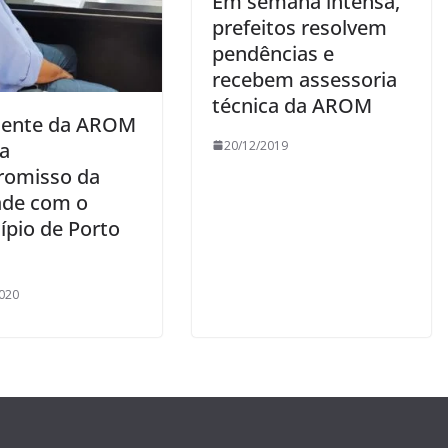
Em semana intensa,
prefeitos resolvem
pendências e
recebem assessoria
técnica da AROM
dente da AROM
ça
20/12/2019
omisso da
ade com o
ípio de Porto
020