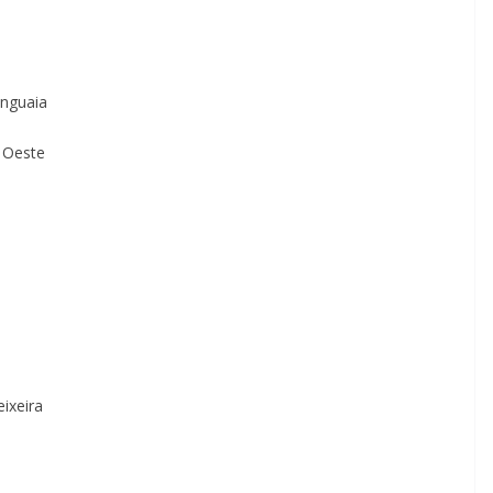
inguaia
 Oeste
ixeira