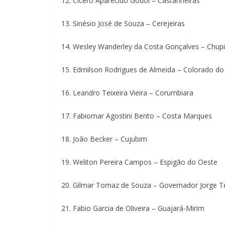
12. Cícero Aparecido Godoi – Castanheiras
13. Sinésio José de Souza – Cerejeiras
14. Wesley Wanderley da Costa Gonçalves – Chup
15. Edmilson Rodrigues de Almeida – Colorado do
16. Leandro Teixeira Vieira – Corumbiara
17. Fabiomar Agostini Bento – Costa Marques
18. João Becker – Cujubim
19. Weliton Pereira Campos – Espigão do Oeste
20. Gilmar Tomaz de Souza – Governador Jorge Te
21. Fabio Garcia de Oliveira – Guajará-Mirim