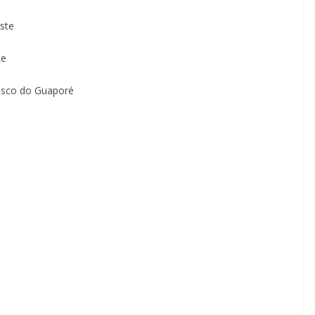
este
te
isco do Guaporé