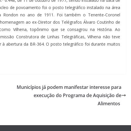
 n.º 6.448, de 11 de outubro de 1977, sendo instalado na data de
eo de povoamento foi o posto telegráfico instalado na área
lva Rondon no ano de 1911. Foi também o Tenente-Coronel
 homenagem ao ex-Diretor dos Telégrafos Álvaro Coutinho de
a como Vilhena, topônimo que se consagrou na História. Ao
issão Construtora de Linhas Telegráficas, Vilhena não teve
à abertura da BR-364. O posto telegráfico foi durante muitos
Municípios já podem manifestar interesse para
execução do Programa de Aquisição de
Alimentos