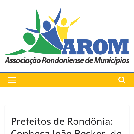
Pular
para
o
conteúdo
Prefeitos de Rondônia:
Conheça João Becker, de