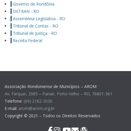
Governo de Rondônia
DETRAN - RO
Assembleia Legislativa - RO
Tribunal de Contas - RO
Tribunal de Justiça - RO
Receita Federal
Associação Rondoniense de Municípios – AROM
Av. Farquar, 2985 – Panair, Porto Velho – RO, 76801-361
Telefone:
(69) 2182-3030
E-mail:
arom@arom.org.br
Copyright © 2021 – Todos os Direitos Reservados