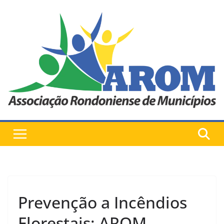
Pular
para
o
conteúdo
Prevenção a Incêndios
Florestais: AROM