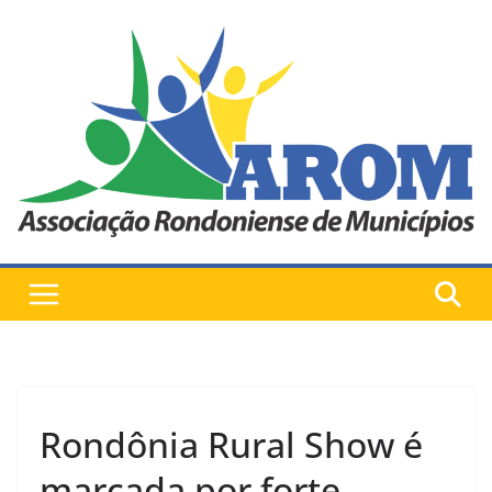
Pular
para
o
conteúdo
Rondônia Rural Show é
marcada por forte