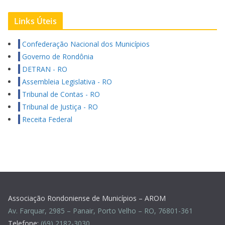
Links Úteis
Confederação Nacional dos Municípios
Governo de Rondônia
DETRAN - RO
Assembleia Legislativa - RO
Tribunal de Contas - RO
Tribunal de Justiça - RO
Receita Federal
Associação Rondoniense de Municípios – AROM
Av. Farquar, 2985 – Panair, Porto Velho – RO, 76801-361
Telefone:
(69) 2182-3030