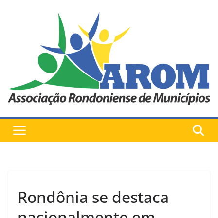
Pular
para
o
conteúdo
Rondônia se destaca
nacionalmente em