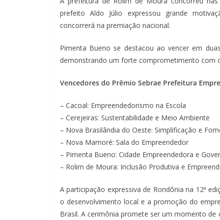
A prefeitura de Rolim de Moura concorreu nas 
prefeito Aldo Júlio expressou grande motiva
concorrerá na premiação nacional.
Pimenta Bueno se destacou ao vencer em duas c
demonstrando um forte comprometimento com o d
Vencedores do Prêmio Sebrae Prefeitura Empr
– Cacoal: Empreendedorismo na Escola
– Cerejeiras: Sustentabilidade e Meio Ambiente
– Nova Brasilândia do Oeste: Simplificação e F
– Nova Mamoré: Sala do Empreendedor
– Pimenta Bueno: Cidade Empreendedora e Govern
– Rolim de Moura: Inclusão Produtiva e Empreen
A participação expressiva de Rondônia na 12ª e
o desenvolvimento local e a promoção do empre
Brasil. A cerimônia promete ser um momento de 