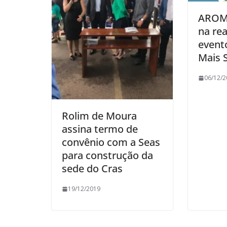
AROM 
na rea
event
Mais 
06/12/2
Rolim de Moura
assina termo de
convênio com a Seas
para construção da
sede do Cras
19/12/2019