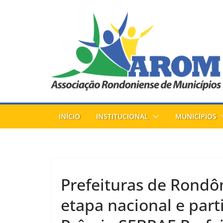
Pular
para
o
conteúdo
INÍCIO
INSTITUCIONAL
MUNICÍPIOS
Prefeituras de Rondôn
etapa nacional e part