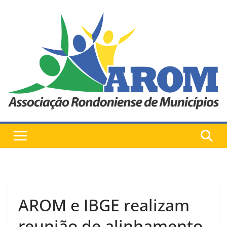
Pular
para
o
conteúdo
AROM e IBGE realizam
reunião de alinhamento