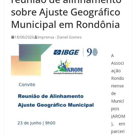
sobre Ajuste Geográfico
Municipal em Rondônia
18/06/2026
Imprensa - Daniel Gomes
A
Associ
ação
Rondo
niense
de
Municí
pios
(AROM
), em
parceri