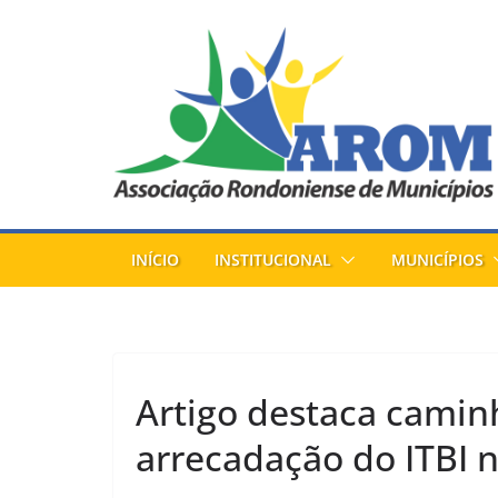
Pular
para
o
conteúdo
INÍCIO
INSTITUCIONAL
MUNICÍPIOS
Artigo destaca camin
arrecadação do ITBI 