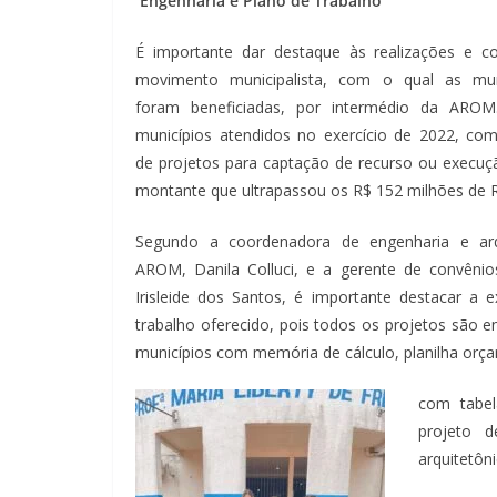
Engenharia e Plano de Trabalho
É importante dar destaque às realizações e c
movimento municipalista, com o qual as muni
foram beneficiadas, por intermédio da ARO
municípios atendidos no exercício de 2022, co
de projetos para captação de recurso ou execuçã
montante que ultrapassou os R$ 152 milhões de R
Segundo a coordenadora de engenharia e arq
AROM, Danila Colluci, e a gerente de convêni
Irisleide dos Santos, é importante destacar a e
trabalho oferecido, pois todos os projetos são e
municípios com memória de cálculo, planilha orç
com tabel
projeto d
arquitetôni