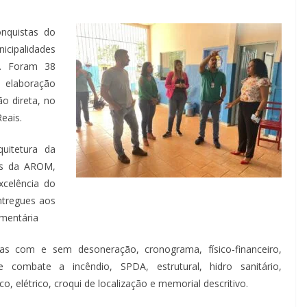
onquistas do
cipalidades
M. Foram 38
m elaboração
o direta, no
eais.
uitetura da
os da AROM,
xcelência do
ntregues aos
amentária
as com e sem desoneração, cronograma, físico-financeiro,
e combate a incêndio, SPDA, estrutural, hidro sanitário,
co, elétrico, croqui de localização e memorial descritivo.