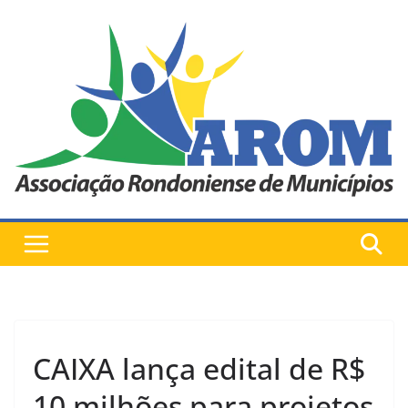
Pular
para
o
conteúdo
CAIXA lança edital de R$
10 milhões para projetos