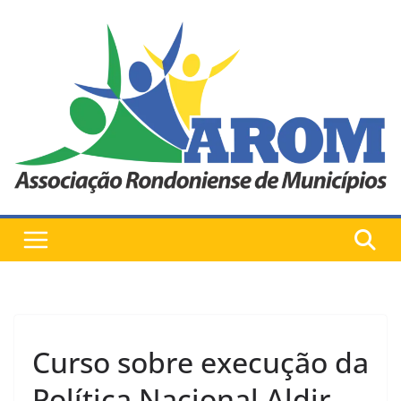
Pular
para
o
conteúdo
Curso sobre execução da
Política Nacional Aldir