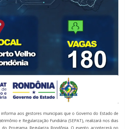
informa aos gestores municipais que o Governo do Estado de
trimônio e Regularização Fundiária (SEPAT), realizará nos dias
l do Programa Regulariza Rondônia. O evento acontecerá no