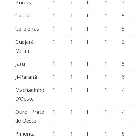
Buritis
1
1
1
1
3
Cacoal
1
1
1
1
5
Cerejeiras
1
1
1
1
5
Guajará-
1
1
1
1
3
Mirim
Jaru
1
1
1
1
5
Ji-Paraná
1
1
1
1
6
Machadinho
1
1
1
1
4
D’Oeste
Ouro Preto
1
1
1
1
4
do Oeste
Pimenta
1
1
1
1
6