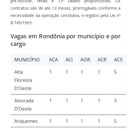
pré-escolar, férias e 13º salário proporcionais. Os
contratos são de até 12 meses, prorrogáveis conforme a
necessidade da operação censitária, e regidos pela Lei nº
8.745/1993.
Vagas em Rondônia por município e por
cargo
MUNICÍPIO
ACA
ACI
AOR
ACR
ACS
Alta
1
1
1
1
5
Floresta
D’Oeste
Alvorada
1
1
1
1
3
D’Oeste
Ariquemes
1
1
1
1
5