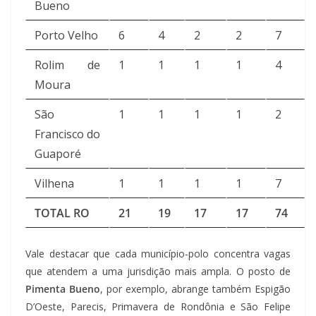
Bueno
Porto Velho
6
4
2
2
7
Rolim de
1
1
1
1
4
Moura
São
1
1
1
1
2
Francisco do
Guaporé
Vilhena
1
1
1
1
7
TOTAL RO
21
19
17
17
74
Vale destacar que cada município-polo concentra vagas
que atendem a uma jurisdição mais ampla. O posto de
Pimenta Bueno
, por exemplo, abrange também Espigão
D’Oeste, Parecis, Primavera de Rondônia e São Felipe