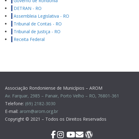
Governo de Rondônia
DETRAN - RO
Assembleia Legislativa - RO
Tribunal de Contas - RO
Tribunal de Justiça - RO
Receita Federal
Associação Rondoniense de Municípios – AROM
Av. Farquar, 2985 – Panair, Porto Velho – RO, 76801-361
Telefone:
(69) 2182-3030
E-mail:
arom@arom.org.br
Copyright © 2021 – Todos os Direitos Reservados