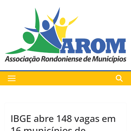
Pular
para
o
conteúdo
IBGE abre 148 vagas em
16 municípios de