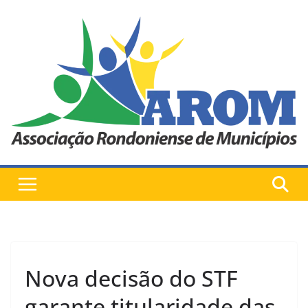
Pular
para
o
conteúdo
Nova decisão do STF
garante titularidade das