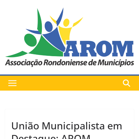
Pular
para
o
conteúdo
União Municipalista em
Destaque: AROM