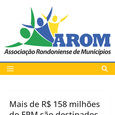
Pular
para
o
conteúdo
Mais de R$ 158 milhões
do FPM são destinados