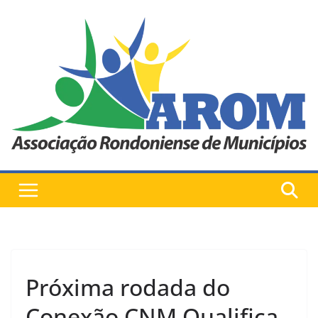
Pular
para
o
conteúdo
Próxima rodada do
Conexão CNM Qualifica