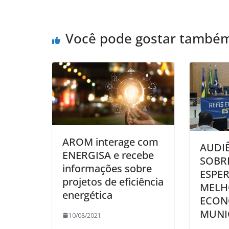
Você pode gostar també
AROM interage com
AUDI
ENERGISA e recebe
SOBRE
informações sobre
ESPE
projetos de eficiência
MELH
energética
ECON
MUNI
10/08/2021